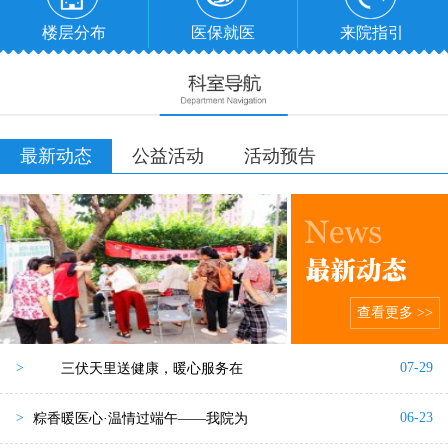
楼层分布
医保就医
来院指引
最新动态
公益活动
活动预告
查看更多 >>
07-29
>
三伏天里送健康，暖心服务在
06-23
>
粽香暖医心·温情过端午——我院为