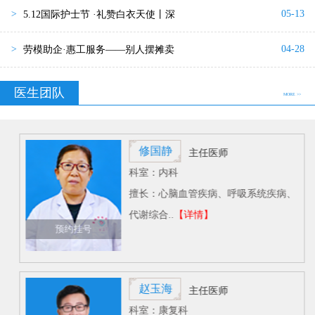
05-13
>
5.12国际护士节 ·礼赞白衣天使丨深
04-28
>
劳模助企·惠工服务——别人摆摊卖
医生团队
MORE >>
修国静
主任医师
科室：内科
擅长：心脑血管疾病、呼吸系统疾病、
代谢综合..
【详情】
预约挂号
赵玉海
主任医师
科室：康复科