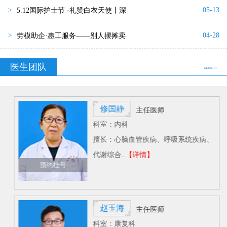
05-13
>
5.12国际护士节 ·礼赞白衣天使丨深
04-28
>
劳模助企·惠工服务——别人摆摊卖
医生团队
MORE >>
修国静
主任医师
科室：内科
擅长：心脑血管疾病、呼吸系统疾病、
代谢综合..
【详情】
预约挂号
赵玉海
主任医师
科室：康复科