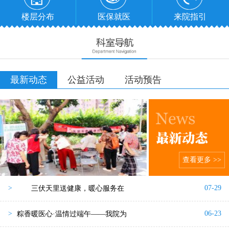
楼层分布
医保就医
来院指引
最新动态
公益活动
活动预告
查看更多 >>
07-29
>
三伏天里送健康，暖心服务在
06-23
>
粽香暖医心·温情过端午——我院为