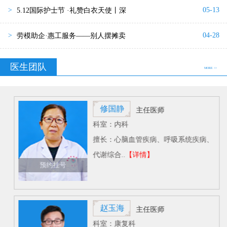
05-13
>
5.12国际护士节 ·礼赞白衣天使丨深
04-28
>
劳模助企·惠工服务——别人摆摊卖
医生团队
MORE >>
修国静
主任医师
科室：内科
擅长：心脑血管疾病、呼吸系统疾病、
代谢综合..
【详情】
预约挂号
赵玉海
主任医师
科室：康复科