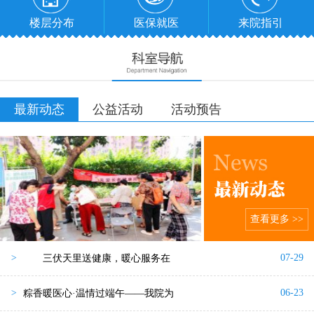
楼层分布
医保就医
来院指引
最新动态
公益活动
活动预告
查看更多 >>
07-29
>
三伏天里送健康，暖心服务在
06-23
>
粽香暖医心·温情过端午——我院为