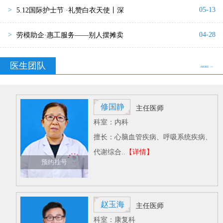
05-13
>
5.12国际护士节 ·礼赞白衣天使丨深
04-28
>
劳模助企·惠工服务——别人摆摊卖
医生团队
MORE >>
修国静
主任医师
科室：内科
擅长：心脑血管疾病、呼吸系统疾病、
代谢综合..
【详情】
预约挂号
赵玉海
主任医师
科室：康复科