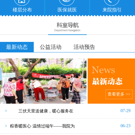
楼层分布
医保就医
来院指引
最新动态
公益活动
活动预告
查看更多 >>
07-29
>
三伏天里送健康，暖心服务在
06-23
>
粽香暖医心·温情过端午——我院为