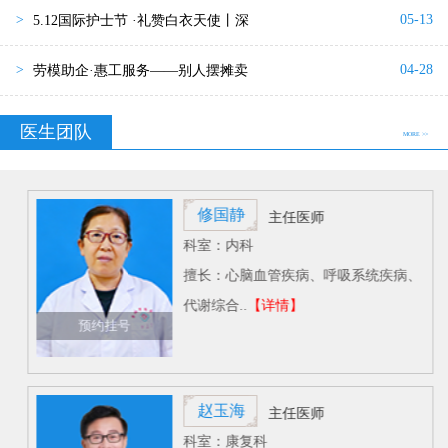
05-13
>
5.12国际护士节 ·礼赞白衣天使丨深
04-28
>
劳模助企·惠工服务——别人摆摊卖
医生团队
MORE >>
修国静
主任医师
科室：内科
擅长：心脑血管疾病、呼吸系统疾病、
代谢综合..
【详情】
预约挂号
赵玉海
主任医师
科室：康复科