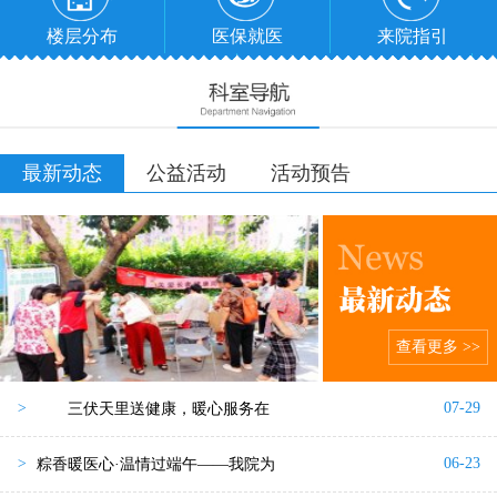
楼层分布
医保就医
来院指引
最新动态
公益活动
活动预告
查看更多 >>
07-29
>
三伏天里送健康，暖心服务在
06-23
>
粽香暖医心·温情过端午——我院为