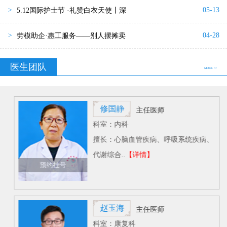
05-13
>
5.12国际护士节 ·礼赞白衣天使丨深
04-28
>
劳模助企·惠工服务——别人摆摊卖
医生团队
MORE >>
修国静
主任医师
科室：内科
擅长：心脑血管疾病、呼吸系统疾病、
代谢综合..
【详情】
预约挂号
赵玉海
主任医师
科室：康复科