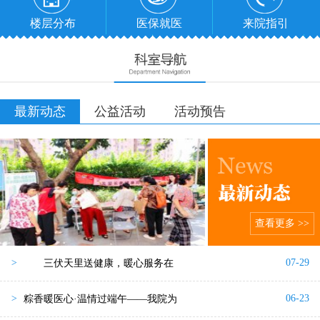
楼层分布
医保就医
来院指引
最新动态
公益活动
活动预告
查看更多 >>
07-29
>
三伏天里送健康，暖心服务在
06-23
>
粽香暖医心·温情过端午——我院为