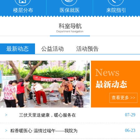
楼层分布
医保就医
来院指引
最新动态
公益活动
活动预告
查看更多 >>
07-29
>
三伏天里送健康，暖心服务在
06-23
>
粽香暖医心·温情过端午——我院为