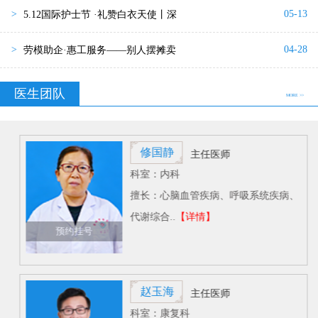
05-13
>
5.12国际护士节 ·礼赞白衣天使丨深
04-28
>
劳模助企·惠工服务——别人摆摊卖
医生团队
MORE >>
修国静
主任医师
科室：内科
擅长：心脑血管疾病、呼吸系统疾病、
代谢综合..
【详情】
预约挂号
赵玉海
主任医师
科室：康复科