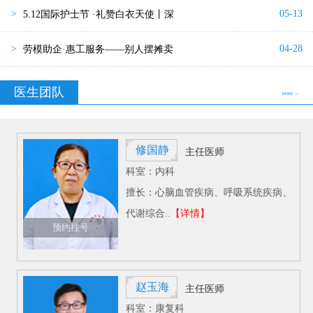
05-13
>
5.12国际护士节 ·礼赞白衣天使丨深
04-28
>
劳模助企·惠工服务——别人摆摊卖
医生团队
MORE >>
修国静
主任医师
科室：内科
擅长：心脑血管疾病、呼吸系统疾病、
代谢综合..
【详情】
预约挂号
赵玉海
主任医师
科室：康复科