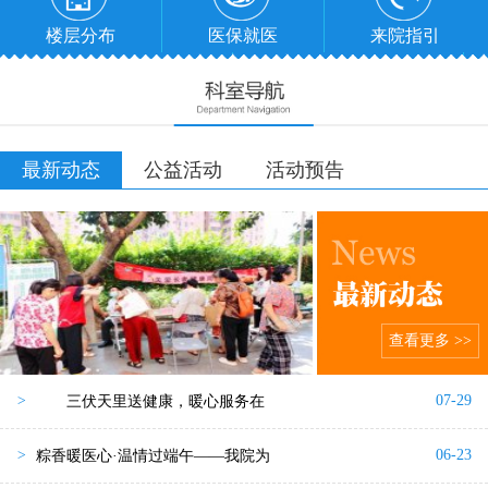
楼层分布
医保就医
来院指引
最新动态
公益活动
活动预告
查看更多 >>
07-29
>
三伏天里送健康，暖心服务在
06-23
>
粽香暖医心·温情过端午——我院为